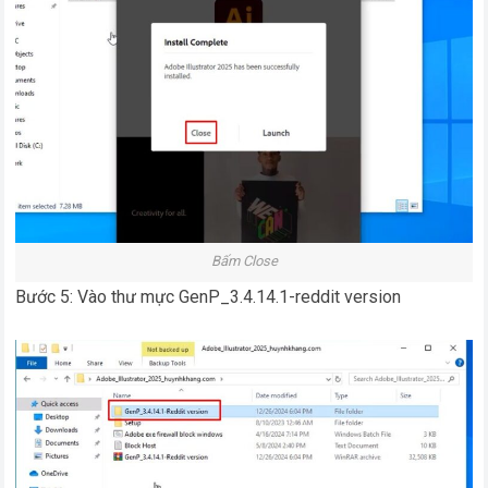
Bấm Close
Bước 5: Vào thư mực GenP_3.4.14.1-reddit version