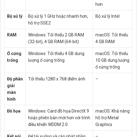
hơn
Bộ xử lý
Bộ xử lý 1 GHz hoặc nhanh hơn,
Bộ xử lý Intel
hỗ trợ SSE2
RAM
Windows: Tối thiểu 2 GB RAM
macOS: Tối thiểu
(32-bit), 4 GB RAM (64-bit)
4 GB RAM
Ổ cứng
Windows: Tối thiểu 4 GB dung
macOS: Tối thiểu
trống
lượng ổ cứng trống
10 GB dung lượng
ổ cứng trống
Độ phân
Tối thiểu 1280 x 768 điểm ảnh
–
giải
màn
hình
Đồ họa
Windows: Card đồ họa DirectX 9
macOS: Khả năng
hoặc phiên bản mới hơn với trình
hỗ trợ Metal
điều khiển WDDM 2.0
Graphics
Kết nối
Để tải xuống và cập nhật phần
–