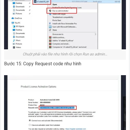
Chuột phải vào file như hình rồi chọn Run as admin…
Bước 15: Copy Request code như hình