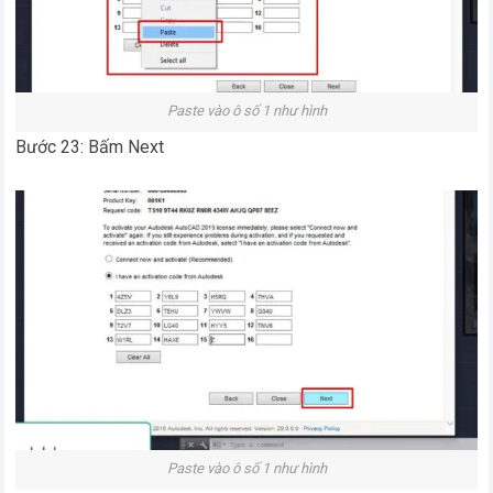
Paste vào ô số 1 như hình
Bước 23: Bấm Next
Paste vào ô số 1 như hình