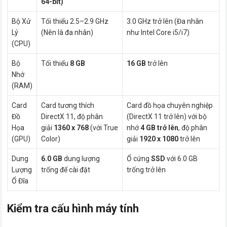
64-bit)
Bộ Xử
Tối thiểu 2.5–2.9 GHz
3.0 GHz trở lên (Đa nhân
Lý
(Nên là đa nhân)
như Intel Core i5/i7)
(CPU)
Bộ
Tối thiểu
8 GB
16 GB
trở lên
Nhớ
(RAM)
Card
Card tương thích
Card đồ họa chuyên nghiệp
Đồ
DirectX 11, độ phân
(DirectX 11 trở lên) với bộ
Họa
giải
1360 x 768
(với True
nhớ
4 GB trở lên
, độ phân
(GPU)
Color)
giải
1920 x 1080
trở lên
Dung
6.0 GB
dung lượng
Ổ cứng
SSD
với 6.0 GB
Lượng
trống để cài đặt
trống trở lên
Ổ Đĩa
Kiểm tra cấu hình máy tính