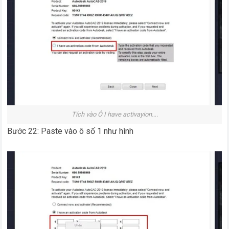
Tích vào Ô I have activayion….
Bước 22: Paste vào ô số 1 như hình