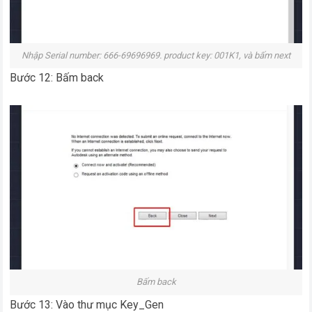
Nhập Serial number: 666-69696969. product key: 001K1, và bấm next
Bước 12: Bấm back
Bấm back
Bước 13: Vào thư mục Key_Gen