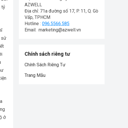
AZWELL
 tỷ
Địa chỉ: 71a đường số 17, P. 11, Q. Gò
Vấp, TPHCM
Hotline :
096.5566.585
Email: marketing@azwell.vn
hĩ
c sử
ết
Chính sách riêng tư
ới
u
Chính Sách Riêng Tư
hư
Trang Mẫu
tiện
ủa
ông
ộ ở