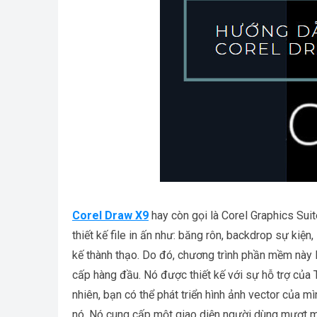
Corel Draw X9
hay còn gọi là Corel Graphics Sui
thiết kế file in ấn như: băng rôn, backdrop sự kiện,
kế thành thạo. Do đó, chương trình phần mềm này l
cấp hàng đầu. Nó được thiết kế với sự hỗ trợ của 
nhiên, bạn có thể phát triển hình ảnh vector của m
nó. Nó cung cấp một giao diện người dùng mượt mà