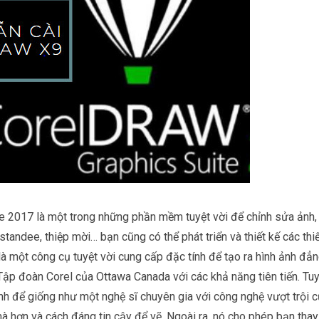
te 2017 là một trong những phần mềm tuyệt vời để chỉnh sửa ảnh,
 standee, thiệp mời… bạn cũng có thể phát triển và thiết kế các thi
à một công cụ tuyệt vời cung cấp đặc tính để tạo ra hình ảnh đẳ
Tập đoàn Corel của Ottawa Canada với các khả năng tiên tiến. Tu
ình để giống như một nghệ sĩ chuyên gia với công nghệ vượt trội 
 hơn và cách đáng tin cậy để vẽ. Ngoài ra, nó cho phép bạn thay