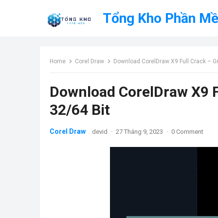
Tổng Kho Phần M
Home
Corel Draw
Download CorelDraw X9 Full Crack – Gr
Download CorelDraw X9 Fu
32/64 Bit
Corel Draw
devid
·
27 Tháng 9, 2023
·
0 Comment