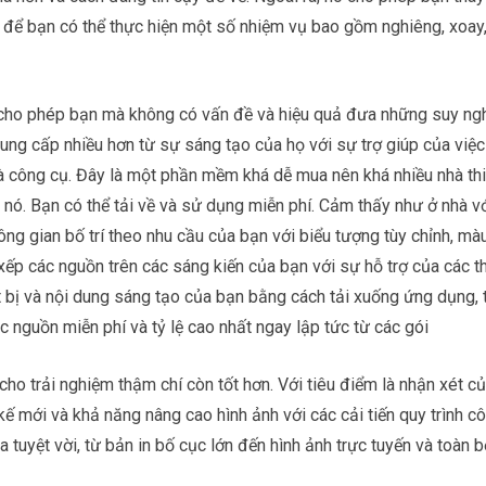
 để bạn có thể thực hiện một số nhiệm vụ bao gồm nghiêng, xoay,
Nó cho phép bạn mà không có vấn đề và hiệu quả đưa những suy ng
cung cấp nhiều hơn từ sự sáng tạo của họ với sự trợ giúp của việ
à công cụ. Đây là một phần mềm khá dễ mua nên khá nhiều nhà thi
 nó. Bạn có thể tải về và sử dụng miễn phí. Cảm thấy như ở nhà v
ông gian bố trí theo nhu cầu của bạn với biểu tượng tùy chỉnh, mà
ếp các nguồn trên các sáng kiến ​​của bạn với sự hỗ trợ của các t
 bị và nội dung sáng tạo của bạn bằng cách tải xuống ứng dụng, 
ác nguồn miễn phí và tỷ lệ cao nhất ngay lập tức từ các gói
ho trải nghiệm thậm chí còn tốt hơn. Với tiêu điểm là nhận xét c
 kế mới và khả năng nâng cao hình ảnh với các cải tiến quy trình c
 tuyệt vời, từ bản in bố cục lớn đến hình ảnh trực tuyến và toàn b