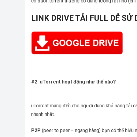
có đuôi .torrent thường có dung lượng rất nhỏ (chỉ
LINK DRIVE TẢI FULL DỄ SỬ
#2. uTorrent hoạt động như thế nào?
uTorrent
mang đến cho người dùng khả năng tải cá
nhanh nhất.
P2P
(peer to peer = ngang hàng) bạn có thể hiểu 