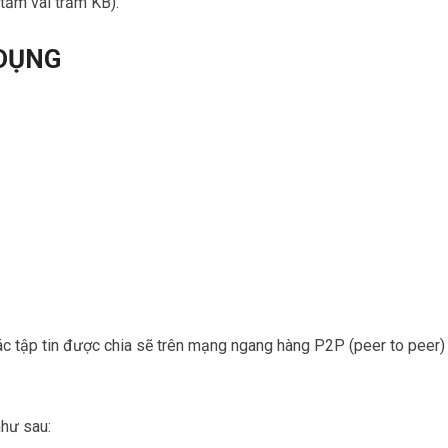
 tầm vài trăm KB).
 DỤNG
c tập tin được chia sẽ trên mạng ngang hàng P2P (peer to peer)
như sau: