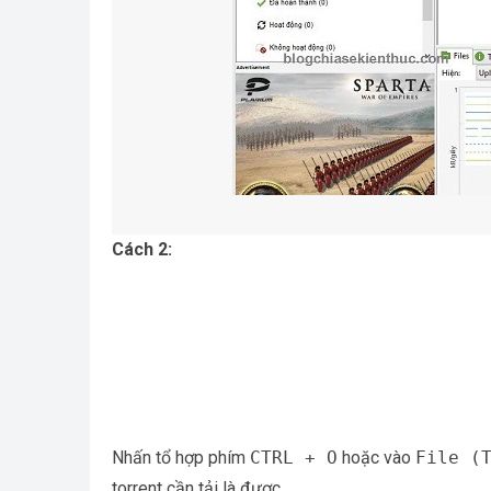
Cách 2:
Nhấn tổ hợp phím
CTRL + O
hoặc vào
File (
torrent cần tải là được.